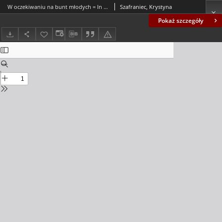
W oczekiwaniu na bunt młodych = In anticipation of the youth rebellion
Szafraniec, Krystyna
Pokaż szczegóły