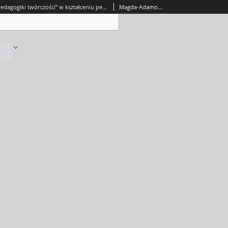
Znaczenie "pedagogiki twórczości" w kształceniu pedagogicznym = The significance of the "pedagogy of creativity" in pedagogy education
Magda-Adamowicz, Marzenna