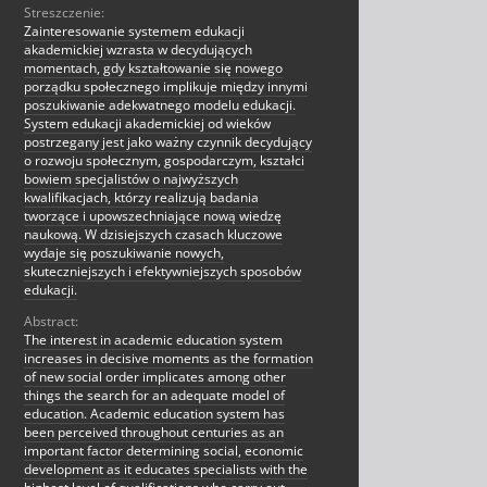
Streszczenie:
Zainteresowanie systemem edukacji
akademickiej wzrasta w decydujących
momentach, gdy kształtowanie się nowego
porządku społecznego implikuje między innymi
poszukiwanie adekwatnego modelu edukacji.
System edukacji akademickiej od wieków
postrzegany jest jako ważny czynnik decydujący
o rozwoju społecznym, gospodarczym, kształci
bowiem specjalistów o najwyższych
kwalifikacjach, którzy realizują badania
tworzące i upowszechniające nową wiedzę
naukową. W dzisiejszych czasach kluczowe
wydaje się poszukiwanie nowych,
skuteczniejszych i efektywniejszych sposobów
edukacji.
Abstract:
The interest in academic education system
increases in decisive moments as the formation
of new social order implicates among other
things the search for an adequate model of
education. Academic education system has
been perceived throughout centuries as an
important factor determining social, economic
development as it educates specialists with the