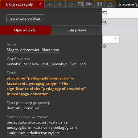
Ukryj szczegóły
Struktura obiektu
Opis obiektu
Lista plików
Autor:
Magda-Adamowicz, Marzenna
Współtwórca:
Kowalski, Mirosław - red.
;
Kowalska, Ewa - red.
Tytuł:
Znaczenie "pedagogiki twórczości" w
kształceniu pedagogicznym = The
significance of the "pedagogy of creativity"
in pedagogy education
Tytuł publikacji grupowej:
Rocznik Lubuski, 41
Temat i słowa kluczowe:
pedagogika twórczości
;
kształcenie
pedagogiczne
;
kształcenie pedagogiczne
studentów
;
szkolnictwo wyższe