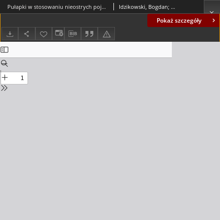
Pułapki w stosowaniu nieostrych pojęć w badaniach jakościowych (z doświadczeń badawczych realizatorów projektu MKiDN) = Traps in the application of mild concepts in quality research (from the research experience of MKiDN project executors)
Idzikowski, Bogdan; Słowińska, Sylwia
Pokaż szczegóły