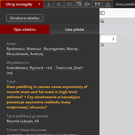
Ukryj szczegóły
Struktura obiektu
Opis obiektu
Lista plików
Autor:
Rynkiewicz, Mateusz
;
Baumgarten, Maciej
;
Mroczkowski, Andrzej
Współtwórca:
Asienkiewicz, Ryszard - red.
;
Tatarczuk, Józef -
red.
Tytuł:
Does paddling in canoes cause asymmetry of
muscle mass and fat mass in high level
athletes? = Czy wiosłowanie w kanadyjce
powoduje asymetrię rozkładu masy
mięśniowej i tłuszczu?
Tytuł publikacji grupowej:
Rocznik Lubuski, 44
Temat i słowa kluczowe:
asymetria
;
masa mięśniowa
;
kajakarstwo
;