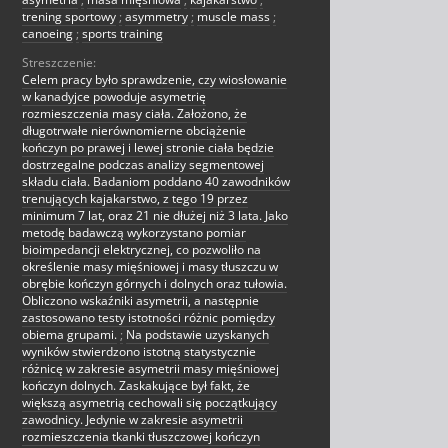
trening sportowy
;
asymmetry
;
muscle mass
;
canoeing
;
sports training
Streszczenie:
Celem pracy było sprawdzenie, czy wiosłowanie
w kanadyjce powoduje asymetrię
rozmieszczenia masy ciała. Założono, że
długotrwałe nierównomierne obciążenie
kończyn po prawej i lewej stronie ciała będzie
dostrzegalne podczas analizy segmentowej
składu ciała. Badaniom poddano 40 zawodników
trenujących kajakarstwo, z tego 19 przez
minimum 7 lat, oraz 21 nie dłużej niż 3 lata. Jako
metodę badawczą wykorzystano pomiar
bioimpedancji elektrycznej, co pozwoliło na
określenie masy mięśniowej i masy tłuszczu w
obrębie kończyn górnych i dolnych oraz tułowia.
Obliczono wskaźniki asymetrii, a następnie
zastosowano testy istotności różnic pomiędzy
obiema grupami.
;
Na podstawie uzyskanych
wyników stwierdzono istotną statystycznie
różnicę w zakresie asymetrii masy mięśniowej
kończyn dolnych. Zaskakujące był fakt, że
większą asymetrią cechowali się początkujący
zawodnicy. Jedynie w zakresie asymetrii
rozmieszczenia tkanki tłuszczowej kończyn