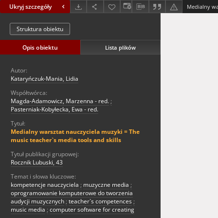
Ukryj szczegóły
Struktura obiektu
Opis obiektu
Lista plików
Autor:
Kataryńczuk-Mania, Lidia
Współtwórca:
Magda-Adamowicz, Marzenna - red.
;
Pasterniak-Kobyłecka, Ewa - red.
Tytuł:
Medialny warsztat nauczyciela muzyki = The
music teacher`s media tools and skills
Tytuł publikacji grupowej:
Rocznik Lubuski, 43
Temat i słowa kluczowe:
kompetencje nauczyciela
;
muzyczne media
;
oprogramowanie komputerowe do tworzenia
audycji muzycznych
;
teacher`s competences
;
music media
;
computer software for creating