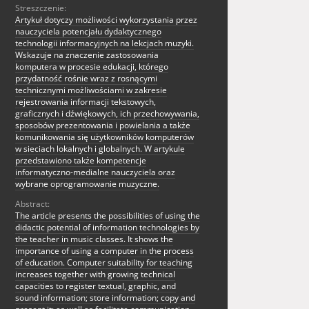
Streszczenie:
Artykuł dotyczy możliwości wykorzystania przez
nauczyciela potencjału dydaktycznego
technologii informacyjnych na lekcjach muzyki.
Wskazuje na znaczenie zastosowania
komputera w procesie edukacji, którego
przydatność rośnie wraz z rosnącymi
technicznymi możliwościami w zakresie
rejestrowania informacji tekstowych,
graficznych i dźwiękowych, ich przechowywania,
sposobów prezentowania i powielania a także
komunikowania się użytkowników komputerów
w sieciach lokalnych i globalnych. W artykule
przedstawiono także kompetencje
informatyczno-medialne nauczyciela oraz
wybrane oprogramowanie muzyczne.
Abstract:
The article presents the possibilities of using the
didactic potential of information technologies by
the teacher in music classes. It shows the
importance of using a computer in the process
of education. Computer suitability for teaching
increases together with growing technical
capacities to register textual, graphic, and
sound information; store information; copy and