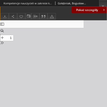
Kompetencje nauczycieli w zakresie korzystania z technologii informacyjno-komunikacyjnej w nauczaniu. Z badań etno-pedagogicznych = The teachers` competences in using information and communication technology. From etno-pedagogical research
Gołębniak, Bogusława Dorota; Ostoja-Solecka, Katarzyna
Pokaż szczegóły