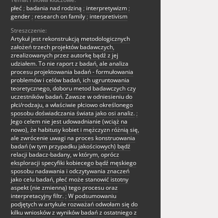
płeć
;
badania nad rodziną
;
interpretywizm
;
gender
;
research on family
;
interpretivism
Streszczenie:
Artykuł jest rekonstrukcją metodologicznych
założeń trzech projektów badawczych,
zrealizowanych przez autorkę bądź z jej
udziałem. To nie raport z badań, ale analiza
procesu projektowania badań - formułowania
problemów i celów badań, ich ugruntowania
teoretycznego, doboru metod badawczych czy
uczestników badań. Zawsze w odniesieniu do
płci/rodzaju, a właściwie płciowo określonego
sposobu doświadczania świata jako osi analiz.
;
Jego celem nie jest udowadnianie (wciąż na
nowo), że habitusy kobiet i mężczyzn różnią się,
ale zwrócenie uwagi na proces konstruowania
badań (w tym przypadku jakościowych) bądź
relacji badacz-badany, w którym, oprócz
eksploracji specyfiki kobiecego bądź męskiego
sposobu nadawania i odczytywania znaczeń
jako celu badań, płeć może stanowić istotny
aspekt (nie zmienną) tego procesu oraz
interpretacyjny filtr.
;
W podsumowaniu
podjętych w artykule rozważań odwołam się do
kilku wniosków z wyników badań z ostatniego z