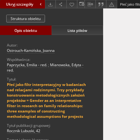
Ukryj szczegóły
Struktura obiektu
Opis obiektu
Lista plików
Autor:
Ostrouch-Kamińska, Joanna
Współtwórca:
Paprzycka, Emilia - red.
;
Mianowska, Edyta -
red.
Tytuł:
Płeć jako filtr interpretacyjny w badaniach
nad relacjami rodzinnymi. Trzy przykłady
konstruowania metodologicznych założeń
projektów = Gender as an interpretative
filter in research on family relationships:
three examples of constructing
methodological assumptions for projects
Tytuł publikacji grupowej:
Rocznik Lubuski, 42
Temat i słowa kluczowe: