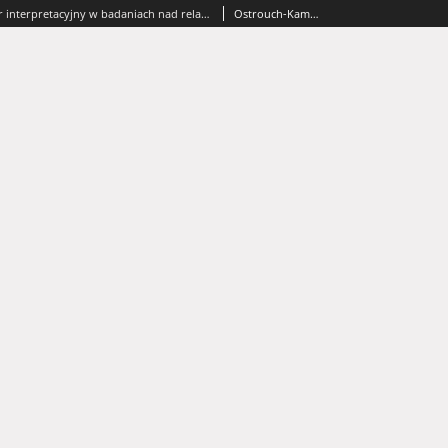
Płeć jako filtr interpretacyjny w badaniach nad relacjami rodzinnymi. Trzy przykłady konstruowania metodologicznych założeń projektów = Gender as an interpretative filter in research on family relationships: three examples of constructing methodological assumptions for projects
Ostrouch-Kamińska, Joanna