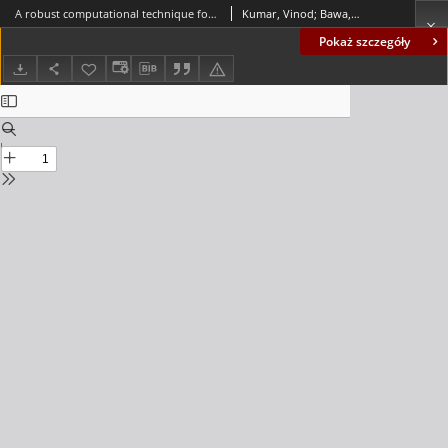
A robust computational technique for a system of singularly perturbed reaction-diffusion equations
Kumar, Vinod; Bawa, Rajesh K.; Lal, Arvind K.
Pokaż szczegóły