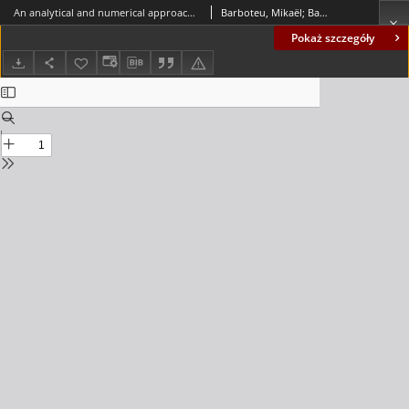
An analytical and numerical approach to a bilateral contact problem with nonmonotone friction
Barboteu, Mikaël; Bartosz, Krzysztof; Kalita, Piotr
Pokaż szczegóły