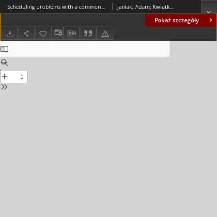
Scheduling problems with a common due window assignment: A survey
Janiak, Adam; Kwiatkowski, Tomasz; Lichtenstein, Maciej
Pokaż szczegóły