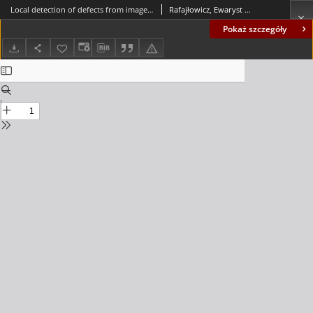
Local detection of defects from image sequences
Rafajłowicz, Ewaryst (1953- ); Wnuk, Marek; Rafajłowicz, Wojciech
Pokaż szczegóły