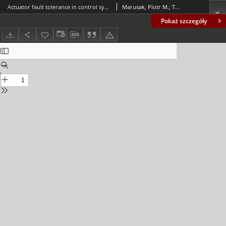
Actuator fault tolerance in control systems with predictive constrained set-point optimizers
Marusak, Piotr M.; Tatjewski, Piotr
Pokaż szczegóły