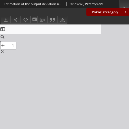
Estimation of the output deviation norm for uncertain, discrete-time nonlinear systems in a state dependent form
Orłowski, Przemysław
Pokaż szczegóły