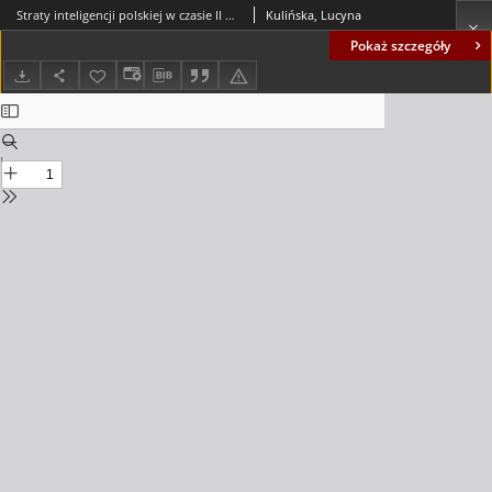
Straty inteligencji polskiej w czasie II wojny światowej na przykładzie mordu dokonanego w Stanisławowie = The Stanisławow atrocity, one of many examples of the losses of Polish intelligentsia during World War II
Kulińska, Lucyna
Pokaż szczegóły