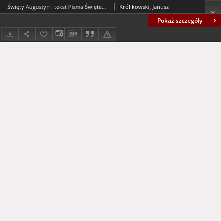
Święty Augustyn i tekst Pisma Świętego = Saint Augustine and the Bible text
Królikowski, Janusz
Pokaż szczegóły