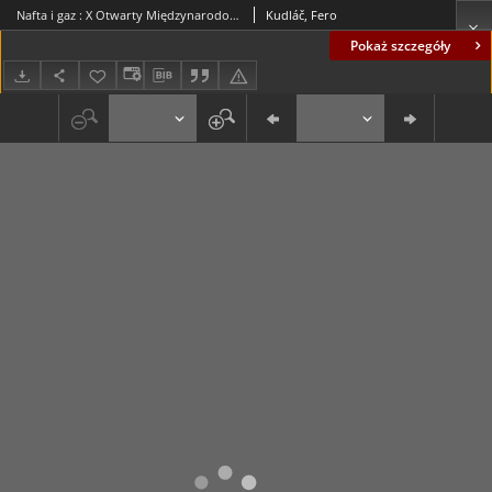
Nafta i gaz : X Otwarty Międzynarodowy Konkurs na Rysunek Satyryczny / Fero Kudláč
Kudláč, Fero
Pokaż szczegóły