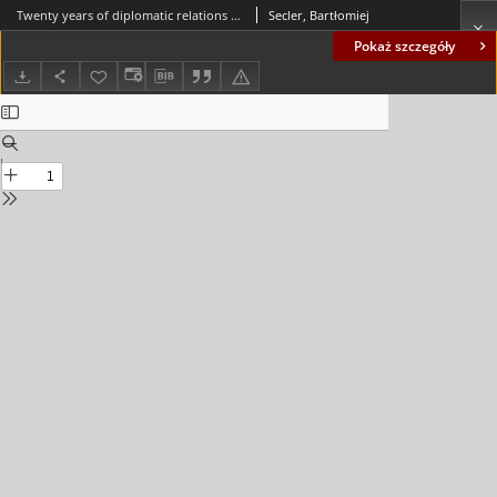
Twenty years of diplomatic relations between Vatican City state and Israel = Dwadzieścia lat stosunków dyplomatycznych pomiędzy Państwem Watykańskim a Izraelem
Secler, Bartłomiej
Pokaż szczegóły