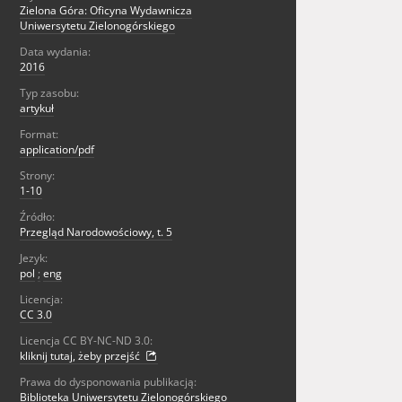
Zielona Góra: Oficyna Wydawnicza
Uniwersytetu Zielonogórskiego
Data wydania:
2016
Typ zasobu:
artykuł
Format:
application/pdf
Strony:
1-10
Źródło:
Przegląd Narodowościowy, t. 5
Jezyk:
pol
;
eng
Licencja:
CC 3.0
Licencja CC BY-NC-ND 3.0:
kliknij tutaj, żeby przejść
Prawa do dysponowania publikacją:
Biblioteka Uniwersytetu Zielonogórskiego