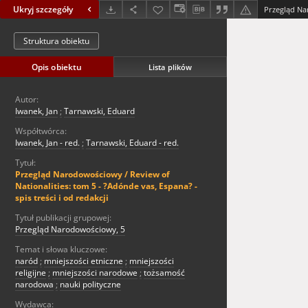
Ukryj szczegóły
Struktura obiektu
Opis obiektu
Lista plików
Autor:
Iwanek, Jan
;
Tarnawski, Eduard
Współtwórca:
Iwanek, Jan - red.
;
Tarnawski, Eduard - red.
Tytuł:
Przegląd Narodowościowy / Review of
Nationalities: tom 5 - ?Adónde vas, Espana? -
spis treści i od redakcji
Tytuł publikacji grupowej:
Przegląd Narodowościowy, 5
Temat i słowa kluczowe:
naród
;
mniejszości etniczne
;
mniejszości
religijne
;
mniejszości narodowe
;
tożsamość
narodowa
;
nauki polityczne
Wydawca: