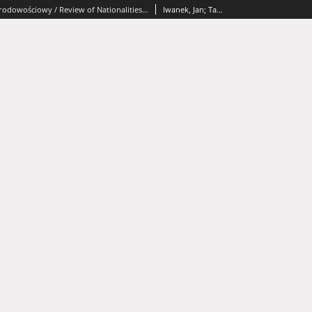
Przegląd Narodowościowy / Review of Nationalities: tom 5 - ?Adónde vas, Espana? - spis treści i od redakcji
Iwanek, Jan; Tarnawski, Eduard