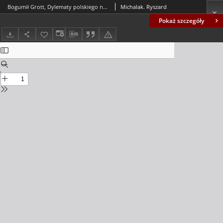
Bogumił Grott, Dylematy polskiego nacjonalizmu. Powrót do tradycji czy przebudowa narodowego ducha - recenzja
Michalak. Ryszard
Pokaż szczegóły