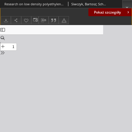
Research on low density polyethylene (LDPE), recycled by advanced thermal analysis (DSC, TG)
Siwczyk, Bartosz; Schlafka, Paweł; Sąsiadek, Michał; Woźniak, Waldemar
Pokaż szczegóły