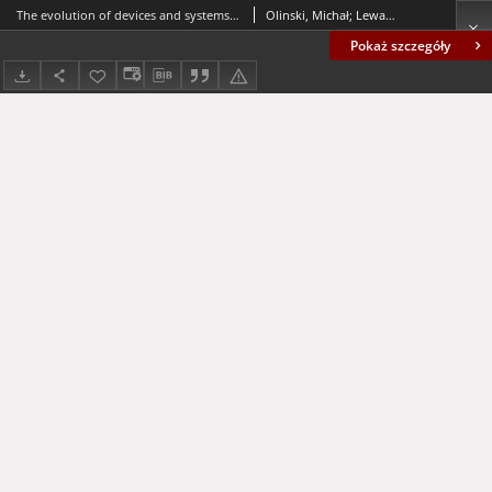
The evolution of devices and systems supporting rehabilitation of lower limbs
Olinski, Michał; Lewandowski, Bogusz; Gronowicz, Antoni
Pokaż szczegóły