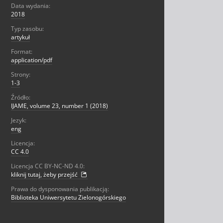
Data wydania:
2018
Typ zasobu:
artykuł
Format:
application/pdf
Strony:
1-3
Źródło:
IJAME, volume 23, number 1 (2018)
Jezyk:
eng
Licencja:
CC 4.0
Licencja CC BY-NC-ND 4.0:
kliknij tutaj, żeby przejść
Prawa do dysponowania publikacją:
Biblioteka Uniwersytetu Zielonogórskiego