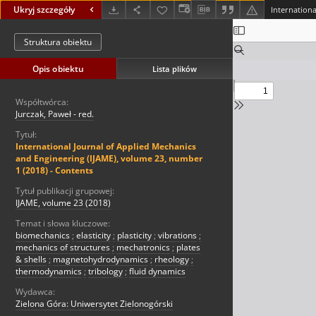
Ukryj szczegóły
Struktura obiektu
Opis obiektu
Lista plików
Współtwórca:
Jurczak, Paweł - red.
Tytuł:
International Journal of Applied Mechanics
and Engineering (IJAME), volume 23, number
1 (2018) - Contents
Tytuł publikacji grupowej:
IJAME, volume 23 (2018)
Temat i słowa kluczowe:
biomechanics
;
elasticity
;
plasticity
;
vibrations
;
mechanics of structures
;
mechatronics
;
plates
& shells
;
magnetohydrodynamics
;
rheology
;
thermodynamics
;
tribology
;
fluid dynamics
Wydawca:
Zielona Góra: Uniwersytet Zielonogórski