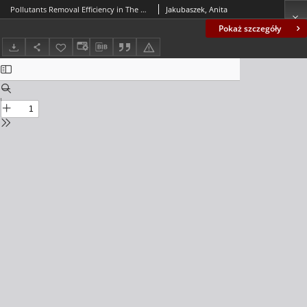
Pollutants Removal Efficiency in The Hydroponic Lagoon of The Wastewater Treatment Plant
Jakubaszek, Anita
Pokaż szczegóły