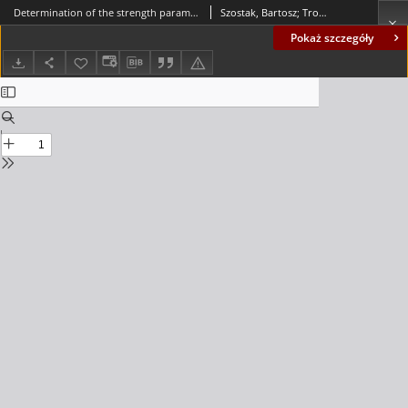
Determination of the strength parameters of pinewood based on the non-destructive sclerometric test with a wood hammer
Szostak, Bartosz; Trochonowicz, Maciej; Kowalczyk, Mateusz
Pokaż szczegóły