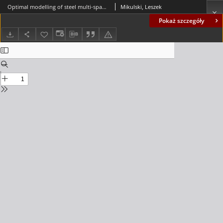
Optimal modelling of steel multi-span beams using the gradient-iterative method
Mikulski, Leszek
Pokaż szczegóły