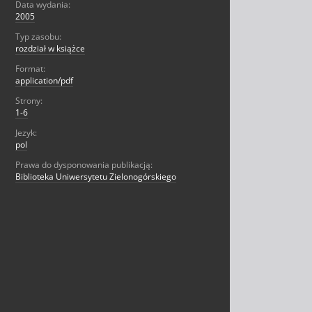
Data wydania:
2005
Typ zasobu:
rozdział w książce
Format:
application/pdf
Strony:
1-6
Jezyk:
pol
Prawa do dysponowania publikacją:
Biblioteka Uniwersytetu Zielonogórskiego