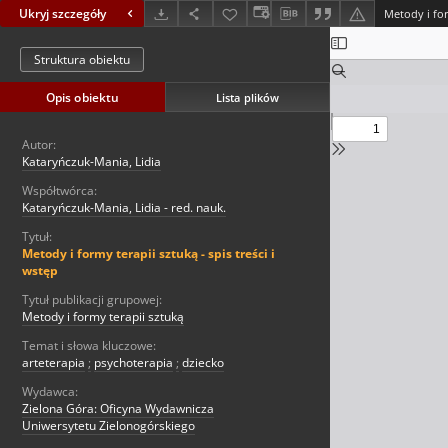
Ukryj szczegóły
Metody i for
Struktura obiektu
Opis obiektu
Lista plików
Autor:
Kataryńczuk-Mania, Lidia
Współtwórca:
Kataryńczuk-Mania, Lidia - red. nauk.
Tytuł:
Metody i formy terapii sztuką - spis treści i
wstęp
Tytuł publikacji grupowej:
Metody i formy terapii sztuką
Temat i słowa kluczowe:
arteterapia
;
psychoterapia
;
dziecko
Wydawca:
Zielona Góra: Oficyna Wydawnicza
Uniwersytetu Zielonogórskiego