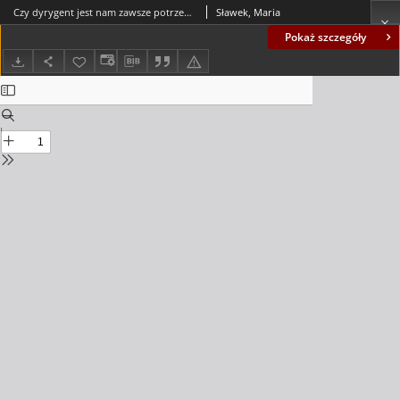
Czy dyrygent jest nam zawsze potrzebny? Praca z orkiestrą młodzieżową "od pulpitu" - refleksje = Do we always need a conductor? Serving as a concertmaster in the conductorless youth chamber orchestra - reflections
Sławek, Maria
Pokaż szczegóły