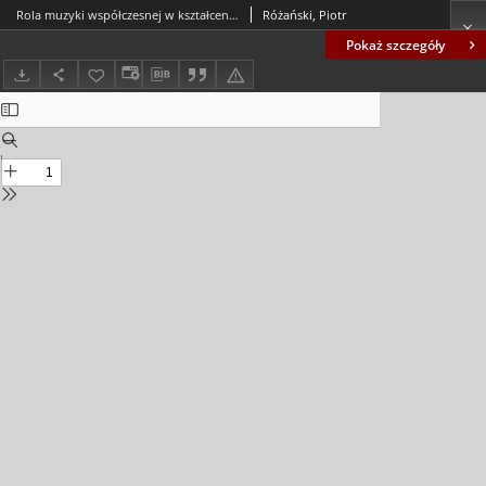
Rola muzyki współczesnej w kształceniu pianistycznym - wybrane aspekty zagadnienia = The role of contemporary music in piano education - selected aspects
Różański, Piotr
Pokaż szczegóły