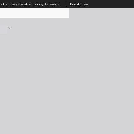
Wybrane aspekty pracy dydaktyczno-wychowawczej realizowanej w szkolnych zespołach muzycznych = Selected aspects of teaching and conducting school music groups
Kumik, Ewa