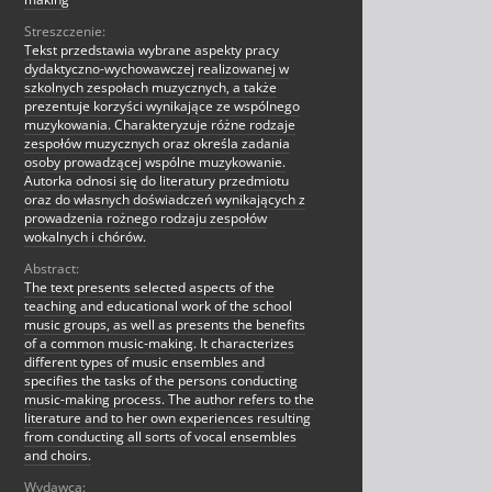
Streszczenie:
Tekst przedstawia wybrane aspekty pracy
dydaktyczno-wychowawczej realizowanej w
szkolnych zespołach muzycznych, a także
prezentuje korzyści wynikające ze wspólnego
muzykowania. Charakteryzuje różne rodzaje
zespołów muzycznych oraz określa zadania
osoby prowadzącej wspólne muzykowanie.
Autorka odnosi się do literatury przedmiotu
oraz do własnych doświadczeń wynikających z
prowadzenia rożnego rodzaju zespołów
wokalnych i chórów.
Abstract:
The text presents selected aspects of the
teaching and educational work of the school
music groups, as well as presents the benefits
of a common music-making. It characterizes
different types of music ensembles and
specifies the tasks of the persons conducting
music-making process. The author refers to the
literature and to her own experiences resulting
from conducting all sorts of vocal ensembles
and choirs.
Wydawca: