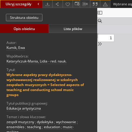
Ukryj szczegóły
Struktura obiektu
Opis obiektu
Lista plików
Autor:
Kumik, Ewa
Współtwórca:
Kataryńczuk-Mania, Lidia - red. nauk.
Tytuł:
Wybrane aspekty pracy dydaktyczno-
wychowawczej realizowanej w szkolnych
zespołach muzycznych = Selected aspects of
teaching and conducting school music
groups
Tytuł publikacji grupowej:
Edukacja artystyczna
Temat i słowa kluczowe:
zespół muzyczny
;
dydaktyka
;
wychowanie
;
ensembles
;
teaching
;
education
;
music-
making