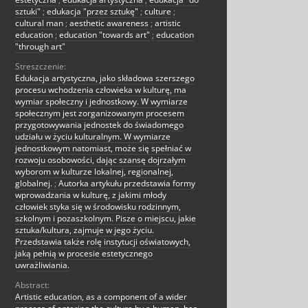
sztuki"
;
edukacja "przez sztukę"
;
culture
;
cultural man
;
aesthetic awareness
;
artistic
education
;
education "towards art"
;
education
"through art"
Streszczenie:
Edukacja artystyczna, jako składowa szerszego
procesu wchodzenia człowieka w kulturę, ma
wymiar społeczny i jednostkowy. W wymiarze
społecznym jest zorganizowanym procesem
przygotowywania jednostek do świadomego
udziału w życiu kulturalnym. W wymiarze
jednostkowym natomiast, może się spełniać w
rozwoju osobowości, dając szansę dojrzałym
wyborom w kulturze lokalnej, regionalnej,
globalnej.
;
Autorka artykułu przedstawia formy
wprowadzania w kulturę, z jakimi młody
człowiek styka się w środowisku rodzinnym,
szkolnym i pozaszkolnym. Pisze o miejscu, jakie
sztuka/kultura, zajmuje w jego życiu.
Przedstawia także rolę instytucji oświatowych,
jaką pełnią w procesie estetycznego
uwrażliwiania.
Abstract:
Artistic education, as a component of a wider