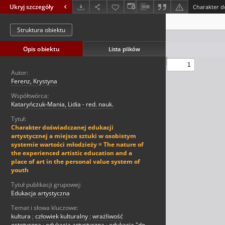
Ukryj szczegóły
Struktura obiektu
Opis obiektu
Lista plików
Autor:
Ferenz, Krystyna
Współtwórca:
Kataryńczuk-Mania, Lidia - red. nauk.
Tytuł:
Charakter doświadczanej edukacji
artystycznej a miejsce sztuki w osobistym
systemie wartości młodzieży = The nature of
the experienced artistic education and a
place of art in the personal value system of
youth
Tytuł publikacji grupowej:
Edukacja artystyczna
Temat i słowa kluczowe:
kultura
;
człowiek kulturalny
;
wrażliwość
estetyczna
;
edukacja artystyczna
;
edukacja "do