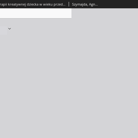
O muzykoterapii kreatywnej dziecka w wieku przedszkolnym = Issues on creative music therapy for children of preschool age
Szymajda, Agnieszka