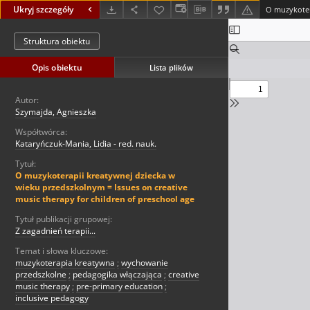
Ukryj szczegóły
Struktura obiektu
Opis obiektu
Lista plików
Autor:
Szymajda, Agnieszka
Współtwórca:
Kataryńczuk-Mania, Lidia - red. nauk.
Tytuł:
O muzykoterapii kreatywnej dziecka w
wieku przedszkolnym = Issues on creative
music therapy for children of preschool age
Tytuł publikacji grupowej:
Z zagadnień terapii...
Temat i słowa kluczowe:
muzykoterapia kreatywna
;
wychowanie
przedszkolne
;
pedagogika włączająca
;
creative
music therapy
;
pre-primary education
;
inclusive pedagogy