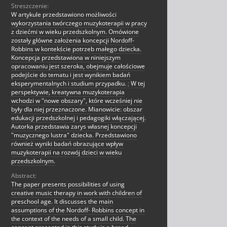
Streszczenie:
W artykule przedstawiono możliwości
wykorzystania twórczego muzykoterapii w pracy
z dziećmi w wieku przedszkolnym. Omówione
zostały główne założenia koncepcji Nordoff-
Robbins w kontekście potrzeb małego dziecka.
Koncepcja przedstawiona w niniejszym
opracowaniu jest szeroka, obejmuje całościowe
podejście do tematu i jest wynikiem badań
eksperymentalnych i studium przypadku.
;
W tej
perspektywie, kreatywna muzykoterapia
wchodzi w "nowe obszary", które wcześniej nie
były dla niej przeznaczone. Mianowicie: obszar
edukacji przedszkolnej i pedagogiki włączającej.
Autorka przedstawia zarys własnej koncepcji
"muzycznego lustra" dziecka. Przedstawiono
również wyniki badań obrazujące wpływ
muzykoterapii na rozwój dzieci w wieku
przedszkolnym.
Abstract:
The paper presents possibilities of using
creative music therapy in work with children of
preschool age. It discusses the main
assumptions of the Nordoff- Robbins concept in
the context of the needs of a small child. The