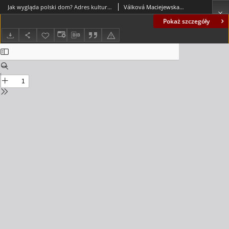
Jak wygląda polski dom? Adres kulturowy w polskiej literaturze współczesnej z perspektywy glottodydaktycznej = How does a Polish home look like? Cultural address in Polish contemporary literature from a glottodidactic perspective
Válková Maciejewska, Monika
Pokaż szczegóły