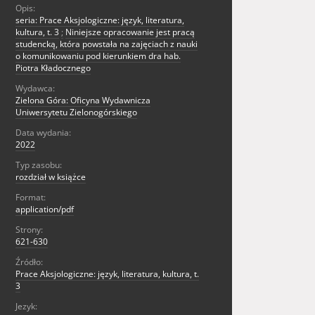
Opis:
seria: Prace Aksjologiczne: język, literatura,
kultura, t. 3
;
Niniejsze opracowanie jest pracą
studencką, która powstała na zajęciach z nauki
o komunikowaniu pod kierunkiem dra hab.
Piotra Kładocznego
Wydawca:
Zielona Góra: Oficyna Wydawnicza
Uniwersytetu Zielonogórskiego
Data wydania:
2022
Typ zasobu:
rozdział w książce
Format:
application/pdf
Strony:
621-630
Źródło:
Prace Aksjologiczne: język, literatura, kultura, t.
3
Jezyk: