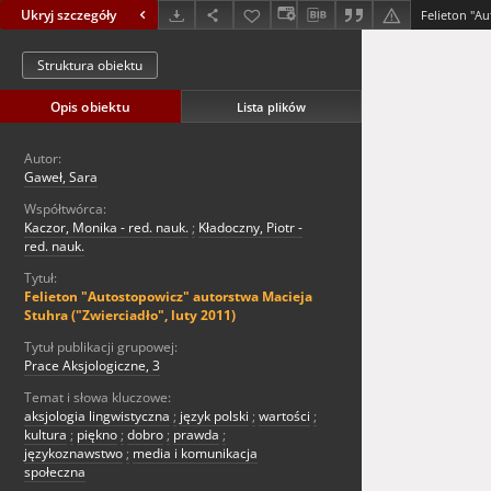
Ukryj szczegóły
Struktura obiektu
Opis obiektu
Lista plików
Autor:
Gaweł, Sara
Współtwórca:
Kaczor, Monika - red. nauk.
;
Kładoczny, Piotr -
red. nauk.
Tytuł:
Felieton "Autostopowicz" autorstwa Macieja
Stuhra ("Zwierciadło", luty 2011)
Tytuł publikacji grupowej:
Prace Aksjologiczne, 3
Temat i słowa kluczowe:
aksjologia lingwistyczna
;
język polski
;
wartości
;
kultura
;
piękno
;
dobro
;
prawda
;
językoznawstwo
;
media i komunikacja
społeczna