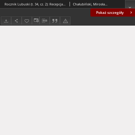
Rocznik Lubuski (t. 34, cz. 2): Recepcja światowej socjologii w Polsce - spis treści i wstęp
Chałubiński, Mirosław; Kilias, Jarosław; Korab, Kazimierz; Wincławski, Włodzimierz
Pokaż szczegóły