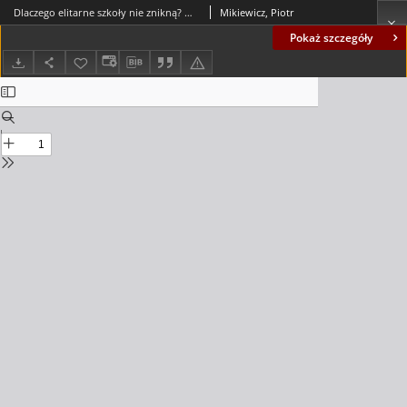
Dlaczego elitarne szkoły nie znikną? O nieusuwalności nierówności społecznych w edukacji = Why will elite schools not disappear? On the indelibility of social inequalities in education
Mikiewicz, Piotr
Pokaż szczegóły