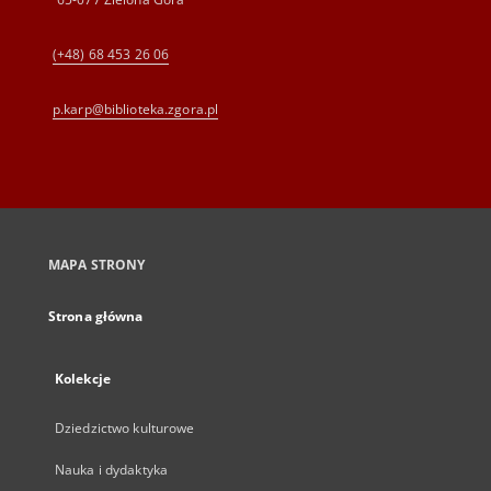
(+48) 68 453 26 06
p.karp@biblioteka.zgora.pl
MAPA STRONY
Strona główna
Kolekcje
Dziedzictwo kulturowe
Nauka i dydaktyka