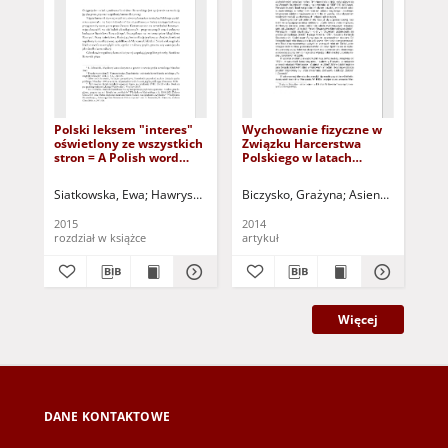
Polski leksem "interes"
Wychowanie fizyczne w
O 
oświetlony ze wszystkich
Związku Harcerstwa
ins
stron = A Polish word
Polskiego w latach
po
"business" (Polish
międzywojennych
dw
interes) illuminated from
realizowane poprzez
mi
Siatkowska, Ewa
Hawrysz, Magdalena - red. nauk.
Biczysko, Grażyna
Uździcka, Marzanna
Asienkiewicz, Rysz
Cyn
all sides
obozy letnie = Physical
th
education in Polish
Pol
2015
2014
198
scouting association in
ins
rozdział w książce
artykuł
art
the interwar years
twe
implemented during
pe
summer camps
Więcej
DANE KONTAKTOWE