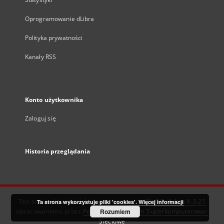
Oprogramowanie dLibra
Polityka prywatności
Kanały RSS
Konto użytkownika
Zaloguj się
Historia przeglądania
Ten serwis działa dzięki oprogramowaniu
DInGO dLibra 6.3.21
Ta strona wykorzystuje pliki 'cookies'.
Więcej informacji
opracowanemu przez
Poznańskie Centrum Superkomputerowo-
Rozumiem
Sieciowe