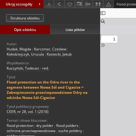
Ukryj szczegóły
Struktura obiektu
Opis obiektu
Lista plików
Autor:
Hudak, Magda
;
Karczmar, Czesław
;
Kołodziejczyk, Urszula
;
Kostecki, Jakub
Współtwórca:
Kuczyński, Tadeusz - red.
Tytuł:
Flood protection on the Odra river in the
segment between Nowa Sól and Cigacice =
Zabezpieczenie przeciwpowodziowe Odry na
odcinku Nowa Sól-Cigacice
Tytuł publikacji grupowej:
CEER, nr 28, vol. 1 (2018)
Temat i słowa kluczowe:
flood protection
;
dry polder
;
flood polders
;
ochrona przeciwpowodziowa
;
suche poldery
;
polder zalewowy