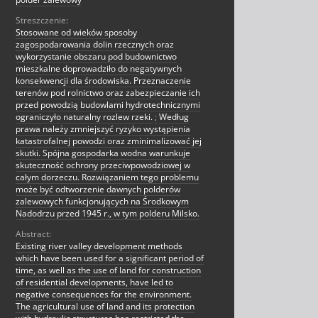
Streszczenie:
Stosowane od wieków sposoby
zagospodarowania dolin rzecznych oraz
wykorzystanie obszaru pod budownictwo
mieszkalne doprowadziło do negatywnych
konsekwencji dla środowiska. Przeznaczenie
terenów pod rolnictwo oraz zabezpieczanie ich
przed powodzią budowlami hydrotechnicznymi
ograniczyło naturalny rozlew rzeki.
;
Według
prawa należy zmniejszyć ryzyko wystąpienia
katastrofalnej powodzi oraz zminimalizować jej
skutki. Spójna gospodarka wodna warunkuje
skuteczność ochrony przeciwpowodziowej w
całym dorzeczu. Rozwiązaniem tego problemu
może być odtworzenie dawnych polderów
zalewowych funkcjonujących na Środkowym
Nadodrzu przed 1945 r., w tym polderu Milsko.
Abstract:
Existing river valley development methods
which have been used for a significant period of
time, as well as the use of land for construction
of residential developments, have led to
negative consequences for the environment.
The agricultural use of land and its protection