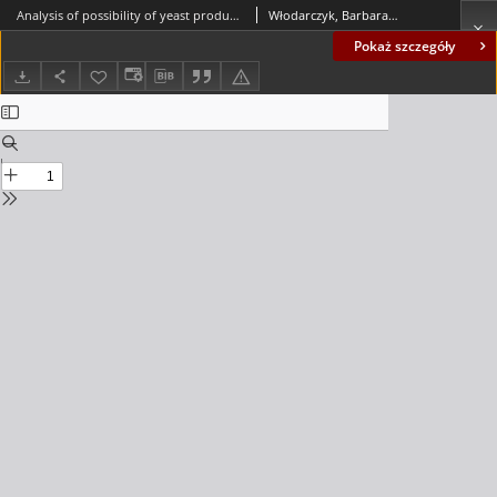
Analysis of possibility of yeast production increase at maintained carbon dioxide emission level = Analiza możliwości zwiększenia produkcji drożdży przy utrzymaniu poziomu emisji ditlenku węgla
Włodarczyk, Barbara; Włodarczyk, Paweł
Pokaż szczegóły