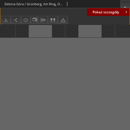
Zielona Góra / Grünberg; Am Ring, Obertorstraße; róg ul. Sobieskiego i ul. Pod Filarami
Pokaż szczegóły