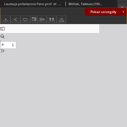
Laudacja poświęcona Panu prof. dr. hab. inż. Zbigniewowi Kowalowi
Biliński, Tadeusz (1932- )
Pokaż szczegóły