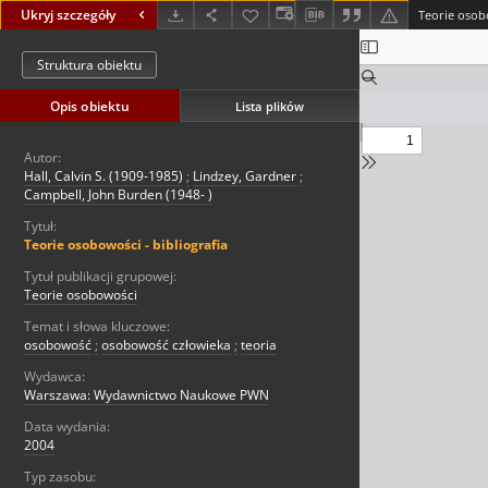
Ukryj szczegóły
Teorie osobo
Struktura obiektu
Opis obiektu
Lista plików
Autor:
Hall, Calvin S. (1909-1985)
;
Lindzey, Gardner
;
Campbell, John Burden (1948- )
Tytuł:
Teorie osobowości - bibliografia
Tytuł publikacji grupowej:
Teorie osobowości
Temat i słowa kluczowe:
osobowość
;
osobowość człowieka
;
teoria
Wydawca:
Warszawa: Wydawnictwo Naukowe PWN
Data wydania:
2004
Typ zasobu: