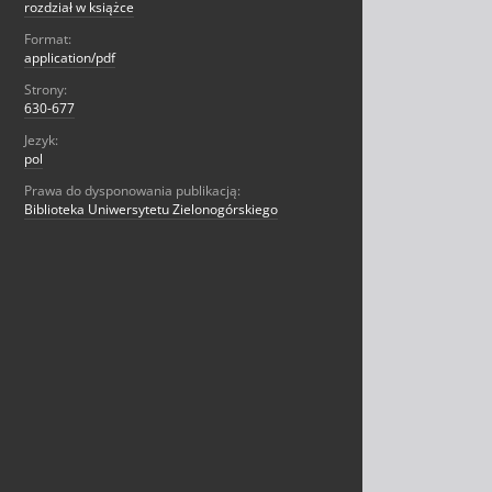
rozdział w książce
Format:
application/pdf
Strony:
630-677
Jezyk:
pol
Prawa do dysponowania publikacją:
Biblioteka Uniwersytetu Zielonogórskiego