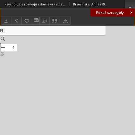
Psychologia rozwoju człowieka - spis treści i wprowadzenie
Brzezińska, Anna (1949- ); Appelt, Karolina (1976- ); Ziółkowska, Beata (1967- )
Pokaż szczegóły