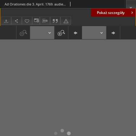
Ad Orationes die 3. April. 1769. audiendas alteram Aditialem Cel. Auditoris Alteram Vero Memoriae sacram Christiani Schaefferi, Praetoris Olim Urbani, Optime de Patria Meriti, Patronique Scholae
Pokaż szczegóły