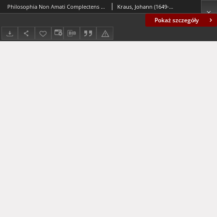
Philosophia Non Amati Complectens Manuductionem Ab Homine Ad Deum
Kraus, Johann (1649-1732)
Pokaż szczegóły