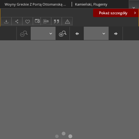
Woyny Greckie Z Portą Ottomanską Dzielnoscią Jerzego Kastryota Xiązęcia Albanskiego Przezwanego Skanderbek Wsławione
Kamieński, Flugenty
Pokaż szczegóły