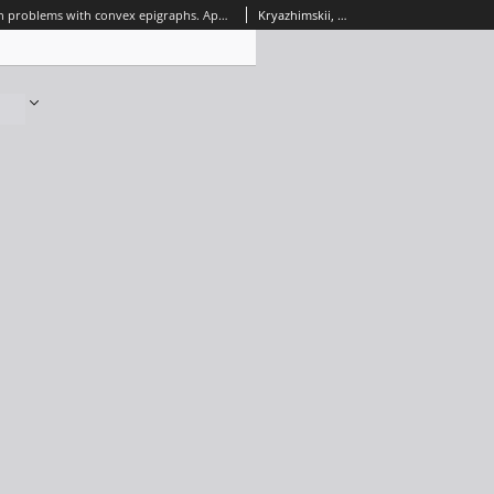
Optimization problems with convex epigraphs. Application to optimal control
Kryazhimskii, Arkadii