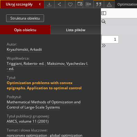
Ukryj szczegóły
Struktura obiektu
Opis obiektu
Lista plików
Autor:
Kryazhimskii, Arkadii
Współtwórca:
Triggiani, Roberto- ed.
;
Maksimov, Vyacheslav I.
- ed.
Tytuł:
Optimization problems with convex
epigraphs. Application to optimal control
Podtytuł:
Mathematical Methods of Optimization and
Control of Large-Scale Systems
Tytuł publikacji grupowej:
AMCS, volume 11 (2001)
Temat i słowa kluczowe:
nonconvex optimization
;
global optimization