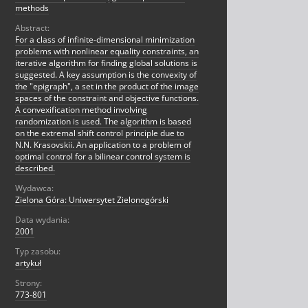
methods
Abstract:
For a class of infinite-dimensional minimization
problems with nonlinear equality constraints, an
iterative algorithm for finding global solutions is
suggested. A key assumption is the convexity of
the "epigraph", a set in the product of the image
spaces of the constraint and objective functions.
A convexification method involving
randomization is used. The algorithm is based
on the extremal shift control principle due to
N.N. Krasovskii. An application to a problem of
optimal control for a bilinear control system is
described.
Wydawca:
Zielona Góra: Uniwersytet Zielonogórski
Data wydania:
2001
Typ zasobu:
artykuł
Strony:
773-801