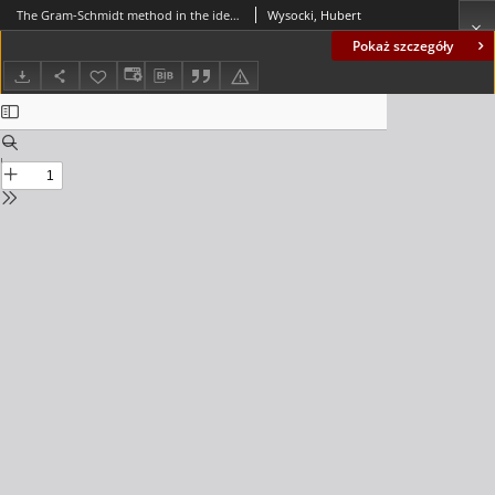
The Gram-Schmidt method in the identification of a generalized control system
Wysocki, Hubert
Pokaż szczegóły