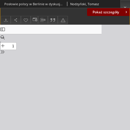
Posłowie polscy w Berlinie w dyskusjach wokół Aktu 5 Listopada 1916 roku w organach ustawodawczych Prus i Rzesz y Niemieckiej = Polish MPs in Berlin discussing the Act of 5 November 1916 in the legislative Dobies of Prussia and the German Empire
Nodzyński, Tomasz
Pokaż szczegóły