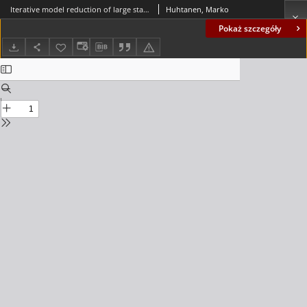
Iterative model reduction of large state-space systems
Huhtanen, Marko
Pokaż szczegóły