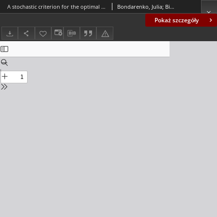
A stochastic criterion for the optimal investment process
Bondarenko, Julia; Bidyuk, Petro
Pokaż szczegóły